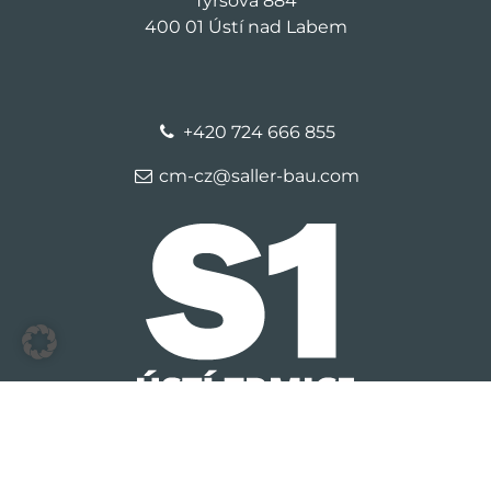
Tyršova 884
400 01 Ústí nad Labem
+420 724 666 855
cm-cz@saller-bau.com
© 2026 S1 Trmice
Kontakt
Identifikační údaje
Ochrana
osobních údajů