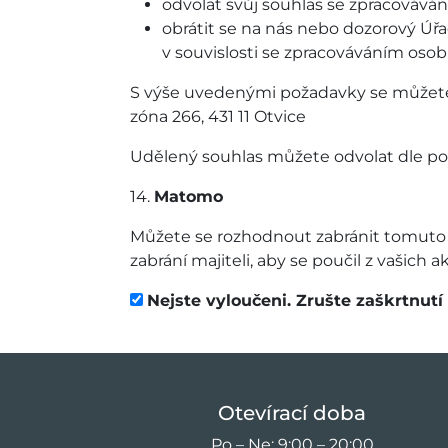
odvolat svůj souhlas se zpracovává
obrátit se na nás nebo dozorový Úř
v souvislosti se zpracováváním oso
S výše uvedenými požadavky se můžete
zóna 266, 431 11 Otvice
Udělený souhlas můžete odvolat dle po
14.
Matomo
Můžete se rozhodnout zabránit tomuto w
zabrání majiteli, aby se poučil z vašich ak
Nejste vyloučeni. Zrušte zaškrtnutí
Otevírací doba
Po – Ne: 9:00 – 20:00