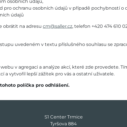
ním osobních údajů,
ad pro ochranu osobních údajů v případě pochybností o 
bních údajů
 obrátit na adresu
cm@saller.cz
, telefon +420 474 610
stupu uvedeném v textu příslušného souhlasu se zprac
ebu v agregaci a analýze akcí, které zde provedete. Tím
cí a vytvořil lepší zážitek pro vás a ostatní uživatele.
 tohoto políčka pro odhlášení.
S1 Center Trmice
Tyršova 884