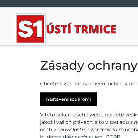
Hlavní navigace
Zásady ochrany
Chcete-li změnit nastavení ochrany osobn
nastavení soukromí
V této sekci našeho webu najdete vešk
jakož i vašich právech, a to v souladu s
n
osob v souvislosti se zpracováním oso
budeme dále nazývat jen „GDPR“.