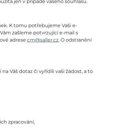
užita jen v případě vašeho souhlasu.
nek. K tomu potřebujeme Vaši e-
 Vám zašleme potvrzující e-mail s
ilové adrese
cm@saller.cz
​. O odstranění
Váš dotaz či vyřídili vaši žádost, a to
ch zpracování,