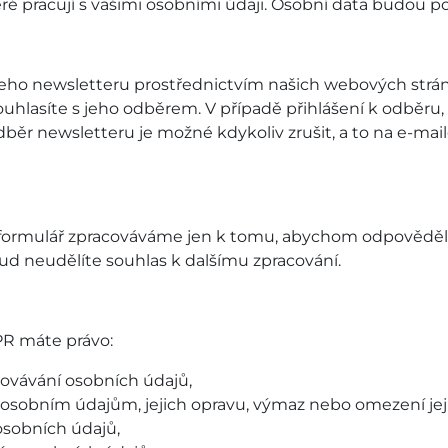
 pracují s vašimi osobními údaji. Osobní data budou po
šeho newsletteru prostřednictvím našich webových strá
ouhlasíte s jeho odběrem. V případě přihlášení k odběru,
běr newsletteru je možné kdykoliv zrušit, a to na e-ma
ormulář zpracováváme jen k tomu, abychom odpověděli na 
kud neudělíte souhlas k dalšímu zpracování.
PR máte právo:
ovávání osobních údajů,
sobním údajům, jejich opravu, výmaz nebo omezení jeji
osobních údajů,