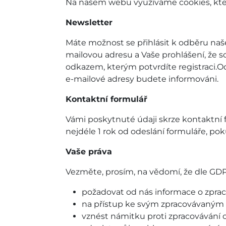
Na našem webu využíváme cookies, které
Newsletter
Máte možnost se přihlásit k odběru na
mailovou adresu a Vaše prohlášení, že s
odkazem, kterým potvrdíte registraci.Od
e-mailové adresy budete informováni.
Kontaktní formulář
Vámi poskytnuté údaji skrze kontaktní f
nejdéle 1 rok od odeslání formuláře, po
Vaše práva
Vezměte, prosím, na vědomí, že dle GD
požadovat od nás informace o zprac
na přístup ke svým zpracovávaným o
vznést námitku proti zpracovávání 