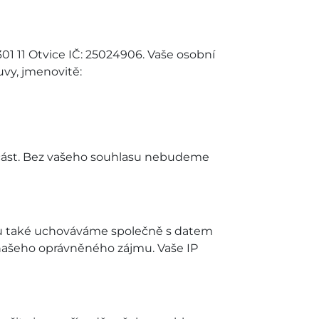
1 11 Otvice IČ: 25024906. Vaše osobní
vy, jmenovitě:
 část. Bez vašeho souhlasu nebudeme
esu také uchováváme společně s datem
našeho oprávněného zájmu. Vaše IP