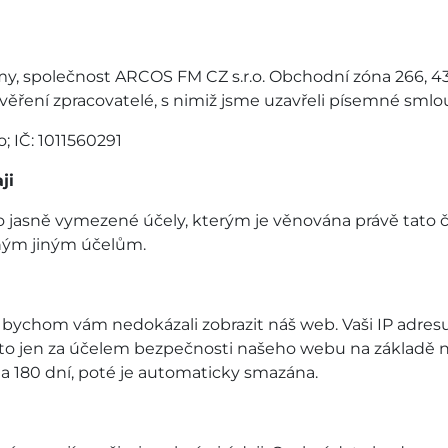
, společnost ARCOS FM CZ s.r.o. Obchodní zóna 266, 430
ření zpracovatelé, s nimiž jsme uzavřeli písemné smlou
o; IČ: 1011560291
ji
o jasně vymezené účely, kterým je věnována právě tato
ným jiným účelům.
ak bychom vám nedokázali zobrazit náš web. Vaši IP adr
 to jen za účelem bezpečnosti našeho webu na základě 
 180 dní, poté je automaticky smazána.