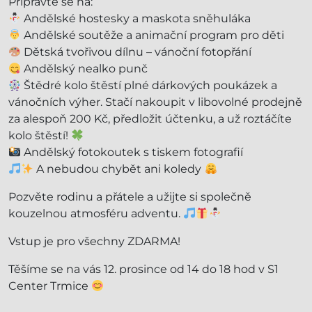
Připravte se na:
Andělské hostesky a maskota sněhuláka
Andělské soutěže a animační program pro děti
Dětská tvořivou dílnu – vánoční fotopřání
Andělský nealko punč
Štědré kolo štěstí plné dárkových poukázek a
vánočních výher. Stačí nakoupit v libovolné prodejně
za alespoň 200 Kč, předložit účtenku, a už roztáčíte
kolo štěstí!
Andělský fotokoutek s tiskem fotografií
A nebudou chybět ani koledy
Pozvěte rodinu a přátele a užijte si společně
kouzelnou atmosféru adventu.
Vstup je pro všechny ZDARMA!
Těšíme se na vás 12. prosince od 14 do 18 hod v S1
Center Trmice